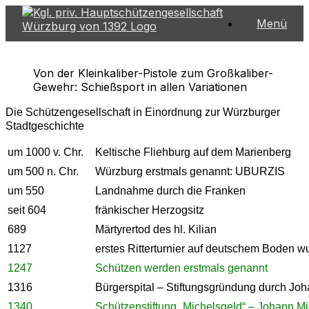
Zum
Menü
Inhalt
springen
Von der Kleinkaliber-Pistole zum Großkaliber-
Gewehr: Schießsport in allen Variationen
Die Schützengesellschaft in Einordnung zur Würzburger
Stadtgeschichte
um 1000 v. Chr.
Keltische Fliehburg auf dem Marienberg
um 500 n. Chr.
Würzburg erstmals genannt: UBURZIS
um 550
Landnahme durch die Franken
seit 604
fränkischer Herzogsitz
689
Märtyrertod des hl. Kilian
1127
erstes Ritterturnier auf deutschem Boden w
1247
Schützen werden erstmals genannt
1316
Bürgerspital – Stiftungsgründung durch Jo
1340
Schützenstiftung „Michelsgeld“ – Johann Mi