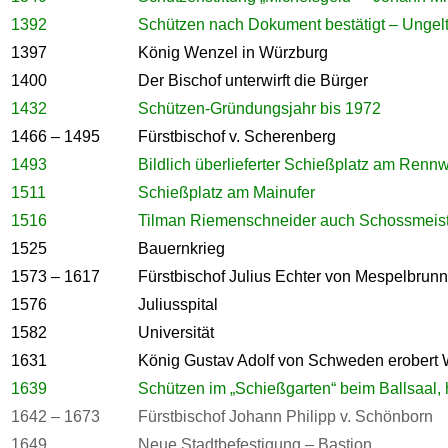
1392
Schützen nach Dokument bestätigt – Ungelt
1397
König Wenzel in Würzburg
1400
Der Bischof unterwirft die Bürger
1432
Schützen-Gründungsjahr bis 1972
1466 – 1495
Fürstbischof v. Scherenberg
1493
Bildlich überlieferter Schießplatz am Renn
1511
Schießplatz am Mainufer
1516
Tilman Riemenschneider auch Schossmeiste
1525
Bauernkrieg
1573 – 1617
Fürstbischof Julius Echter von Mespelbrunn
1576
Juliusspital
1582
Universität
1631
König Gustav Adolf von Schweden erobert
1639
Schützen im „Schießgarten“ beim Ballsaal, 
1642 – 1673
Fürstbischof Johann Philipp v. Schönborn
1649
Neue Stadtbefestigung – Bastion