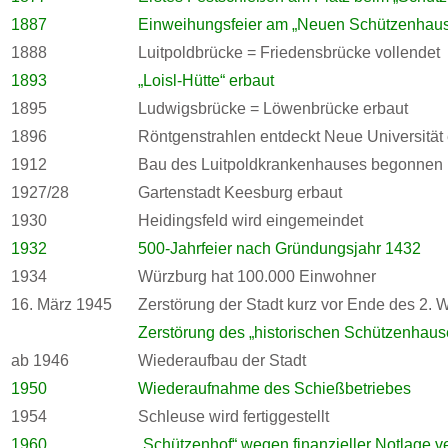
1887
Einweihungsfeier am „Neuen Schützenhaus
1888
Luitpoldbrücke = Friedensbrücke vollendet
1893
„Loisl-Hütte“ erbaut
1895
Ludwigsbrücke = Löwenbrücke erbaut
1896
Röntgenstrahlen entdeckt Neue Universität 
1912
Bau des Luitpoldkrankenhauses begonnen
1927/28
Gartenstadt Keesburg erbaut
1930
Heidingsfeld wird eingemeindet
1932
500-Jahrfeier nach Gründungsjahr 1432
1934
Würzburg hat 100.000 Einwohner
16. März 1945
Zerstörung der Stadt kurz vor Ende des 2. W
Zerstörung des „historischen Schützenhaus
ab 1946
Wiederaufbau der Stadt
1950
Wiederaufnahme des Schießbetriebes
1954
Schleuse wird fertiggestellt
1960
„Schützenhof“ wegen finanzieller Notlage ve