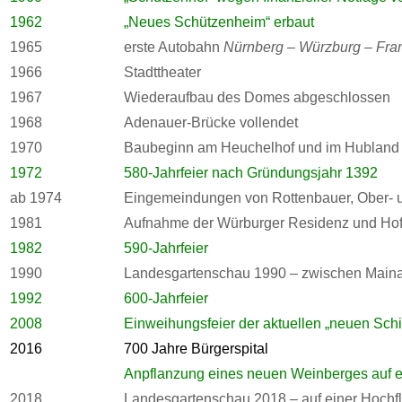
1962
„Neues Schützenheim“ erbaut
1965
erste Autobahn
Nürnberg – Würzburg – Fran
1966
Stadttheater
1967
Wiederaufbau des Domes abgeschlossen
1968
Adenauer-Brücke vollendet
1970
Baubeginn am Heuchelhof und im Hubland (
1972
580-Jahrfeier nach Gründungsjahr 1392
ab 1974
Eingemeindungen von Rottenbauer, Ober- u
1981
Aufnahme der Würburger Residenz und Hofg
1982
590-Jahrfeier
1990
Landesgartenschau 1990 – zwischen Main
1992
600-Jahrfeier
2008
Einweihungsfeier der aktuellen „neuen Sc
2016
700 Jahre Bürgerspital
Anpflanzung eines neuen Weinberges auf ei
2018
Landesgartenschau 2018 – auf einer Hochfl