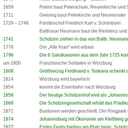
1659
Petrini baut Peterschule, Reurerkirche und 
1711
Greising baut Peterkirche und Neumünster
1729 – 1746
Fürstbischof Friedrich Karl v. Schönborn
Balthasar Neumann baut die Residenz und
1741
Schützen ziehen in das von Balth. Neuman
1776
Der „Alte Kran“ wird erbaut
1796
Die 6 Salutkanonen aus dem Jahr 1725 ko
um 1800
Französische Soldaten in Würzburg
1808
Großherzog Ferdinand v. Toskana schenkt 
1814
Würzburg wird bayerisch
1854
kommt die Eisenbahn nach Würzburg
1856
Der heutige Schützenhof wird als „Johannis
1868
Die Schützengesellschaft erhält das Prädikat
1871
Bastionen werden geschleift. Der Ringpark 
1874
Johannisburg mit Ökonomie am Kleßberg ge
1877
Erstes Festschießen am Platz beim „Schütz